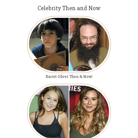
Celebrity Then and Now
Barret Oliver Then & Now!