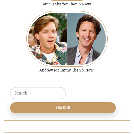
Atticus Shaffer Then & Now!
Andrew McCarthy Then & Now!
Search for: