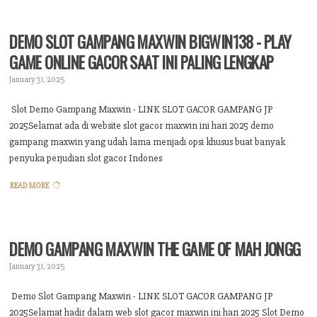
DEMO SLOT GAMPANG MAXWIN BIGWIN138 - PLAY
GAME ONLINE GACOR SAAT INI PALING LENGKAP
January 31, 2025
Slot Demo Gampang Maxwin - LINK SLOT GACOR GAMPANG JP
2025Selamat ada di website slot gacor maxwin ini hari 2025 demo
gampang maxwin yang udah lama menjadi opsi khusus buat banyak
penyuka perjudian slot gacor Indones
READ MORE
DEMO GAMPANG MAXWIN THE GAME OF MAH JONGG
January 31, 2025
Demo Slot Gampang Maxwin - LINK SLOT GACOR GAMPANG JP
2025Selamat hadir dalam web slot gacor maxwin ini hari 2025 Slot Demo