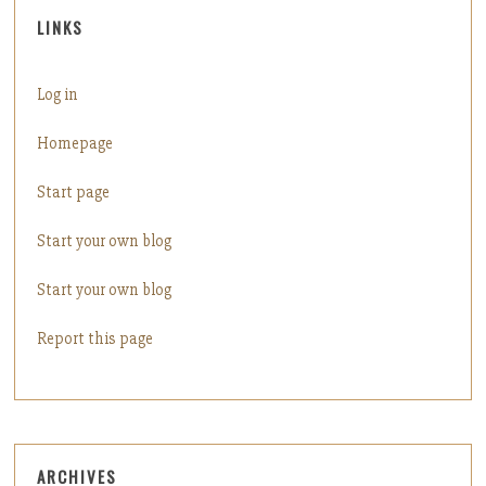
LINKS
Log in
Homepage
Start page
Start your own blog
Start your own blog
Report this page
ARCHIVES